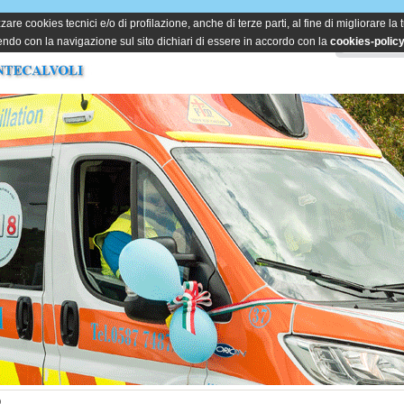
zare cookies tecnici e/o di profilazione, anche di terze parti, al fine di migliorare la
do con la navigazione sul sito dichiari di essere in accordo con la
cookies-polic
O