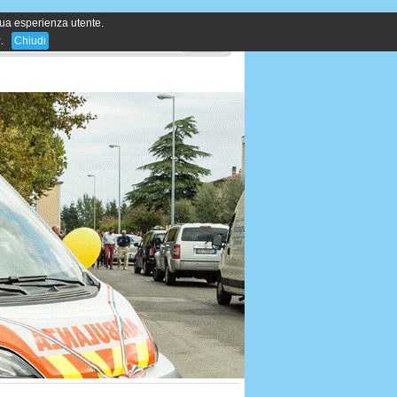
 tua esperienza utente.
y
.
Chiudi